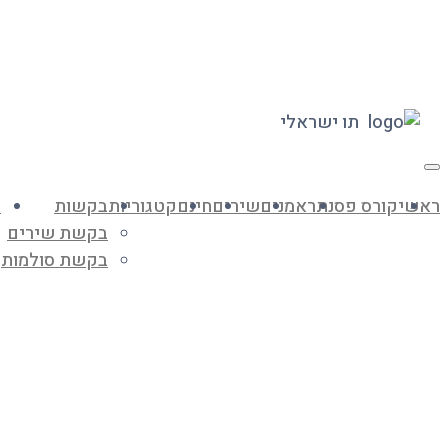
תו ישראלי
Toggle
navigation
ראשי
קורס פסנתר
אמנים
שירים
חינם
קטגוריות
בקשות
מ
בקשת שירים
בקשת סולמות
עיניים טובות