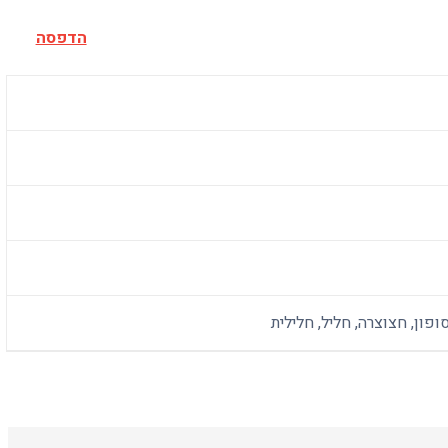
הדפסה
ופון, חצוצרה, חליל, חלילית