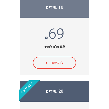
10 שירים
69
₪
6.9 ש"ח לשיר
לרכישה
* מומלץ *
20 שירים