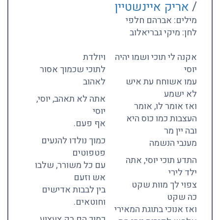
/
אריק איינשטיין
מילים: אברהם חלפי
לחן: מיקי גבריאלוב
אקנה לי תוכי ושמו יהיה
ויולדת
יוסי
לתוכי שכמוך אסור
עמו אשוחח עת איש
לאהוב
לא ישמע
אתה לא תאהב, יוסי,
ואז אומר לו, אומר
יוסי
העצבות כמו כוס היא
אף פעם.
ובה יין מר
כמוך נולדו להנעים
מענבי הנשמה
פטפוטים
התדע תוכי יוסי, אתה
עם כל משורר, שלבו
ילד לירי
אש וזעם
צפוי לך מוות שקט
בין לבבות אדישים
כה שקט
וחוטאים.
ואז אנוכי בתוגת המאירי
כמוך הם רק צעצוע