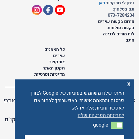
ניתן ליצור קשר
כאן
וגם בטלפון:
073-7284204
פורום בקשת שירים
בקשת סולמות
לוח מורים לנגינה
חינם
כל האמנים
שירים
צור קשר
תקנון האתר
מדיניות ופרטיות
x
האתר שלנו משתמש בעוגיות של Google לצורך
© כל הזכויות שמורות לתו ישראלי | ליאור מזור -
בניית אתרי
פרסום והתאמה אישית. באפשרותך לבחור אם
וורדפרס
לאפשר עוגיות אלה או לא.
למדיניות הפרטיות שלנו
האתר פועל ברשיון אקו”ם
google
google
האתר מאובטח ע"י קארדקום