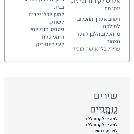
אלחש לקירות יוסי מת,
בבית
יוסי מת.
למען יוכלו ילדים
וישוב אפרך מהכלוב
לשחק.
למולדת
פטפט, תוכי יוסי,
מן הכלוב הלבן לעפר
נחמני כזית
הצהוב
ליבי היום ריק.
ערירי, בלי אישה תוכיה
שירים
נוספים
לבכות לך
למה לי לקחת ללב
למה לי לקחת ללב
לשרוק בחושך