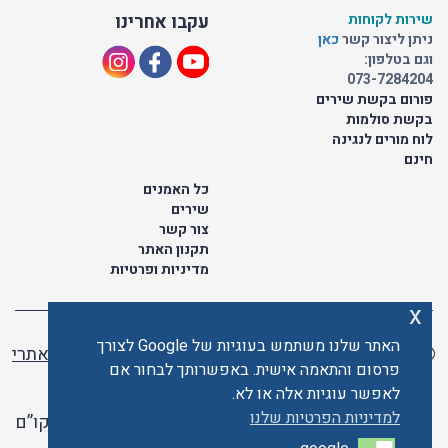
שירות לקוחות
עקבו אחרינו
ניתן ליצור קשר
כאן
וגם בטלפון:
073-7284204
פורום בקשת שירים
בקשת סולמות
לוח מורים לנגינה
חינם
כל האמנים
שירים
צור קשר
תקנון האתר
מדיניות ופרטיות
x
האתר שלנו משתמש בעוגיות של Google לצורך
© כל הזכויות שמורות לתו ישראלי | ליאור מזור -
בניית אתרי
פרסום והתאמה אישית. באפשרותך לבחור אם
וורדפרס
לאפשר עוגיות אלה או לא.
למדיניות הפרטיות שלנו
האתר פועל ברשיון אקו”ם