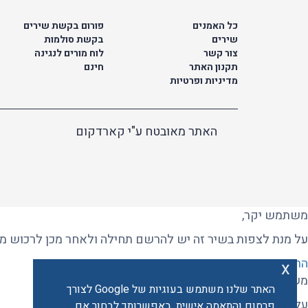
כל האמנים
פורום בקשת שירים
שירים
בקשת סולמות
צור קשר
לוח מורים לנגינה
תקנון האתר
חינם
מדיניות ופרטיות
האתר מאובטח ע"י קארדקום
משתמש יקר,
על מנת לצפות בשיר זה יש להרשם תחילה ולאחר מכן לרכוש מנו
הרשמה
x
משתמש יקר, שלום.
האתר שלנו משתמש בעוגיות של Google לצורך
על מנת לרכוש חבילה עליך להרשם או להתחבר.
פרסום והתאמה אישית. באפשרותך לבחור אם