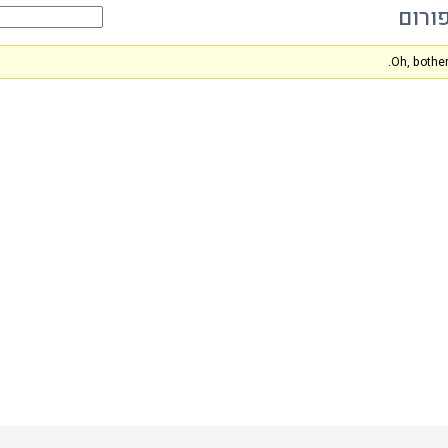
ורום
Oh, bother