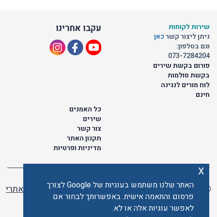
שירות לקוחות
עקבו אחרינו
ניתן ליצור קשר
כאן
וגם בטלפון:
073-7284204
פורום בקשת שירים
בקשת סולמות
לוח מורים לנגינה
חינם
כל האמנים
שירים
צור קשר
תקנון האתר
מדיניות ופרטיות
x
האתר שלנו משתמש בעוגיות של Google לצורך
© כל הזכויות שמורות לתו ישראלי | ליאור מזור -
בניית אתרי
פרסום והתאמה אישית. באפשרותך לבחור אם
וורדפרס
לאפשר עוגיות אלה או לא.