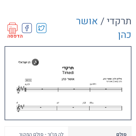
תרקדי /
אושר
כהן
הדפסה
סולם
לה מז'ור - סולם המקור