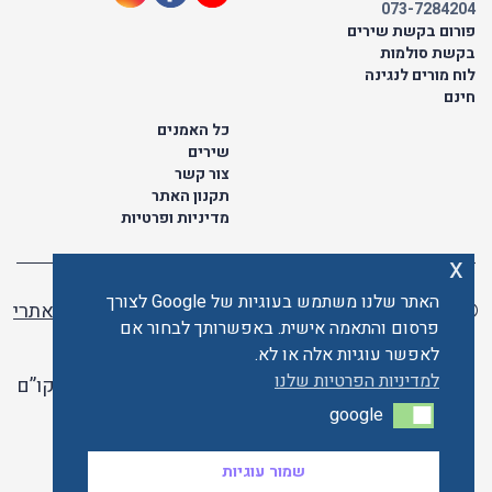
073-7284204
פורום בקשת שירים
בקשת סולמות
לוח מורים לנגינה
חינם
כל האמנים
שירים
צור קשר
תקנון האתר
מדיניות ופרטיות
x
האתר שלנו משתמש בעוגיות של Google לצורך
© כל הזכויות שמורות לתו ישראלי | ליאור מזור -
בניית אתרי
פרסום והתאמה אישית. באפשרותך לבחור אם
וורדפרס
לאפשר עוגיות אלה או לא.
למדיניות הפרטיות שלנו
האתר פועל ברשיון אקו”ם
google
google
האתר מאובטח ע"י קארדקום
שמור עוגיות