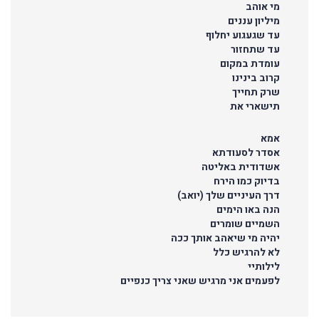
מי אוהב
מיליון עננים
עד שגעגוע יחלוף
עד שתחזור
עומדת במקום
קרוב בינינו
שרק תחייך
תישארי את
אמא
אסדר לסעודתא
אשדודית באליטה
בדיוק כמו הירח
דרך העיניים שלך (יואב)
הנה באו הימים
השמיים שומרים
יהיה מי שיאהב אותך ככה
לא להרגיש כלל
לילותיי
לפעמים אני מרגיש שאני צריך כנפיים