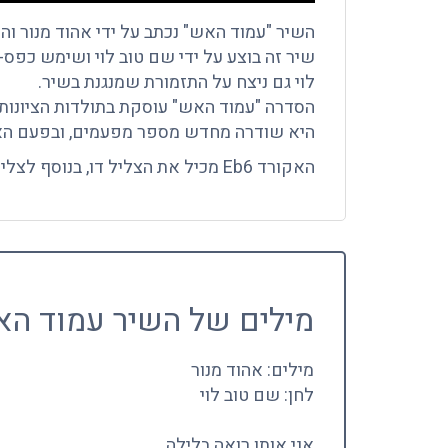
השיר "עמוד האש" נכתב על ידי אהוד מנור והול
שיר זה בוצע על ידי שם טוב לוי ושימש כפס-קול
לוי גם ניצח על התזמורת שמנגנת בשיר.
הסדרה "עמוד האש" עוסקת בתולדות הציונות.
היא שודרה מחדש מספר מפעמים, ובפעם האחרונה בשנת 
האקורד Eb6 מכיל את הצליל דו, בנוסף לצלילים שמופיעים בדרך-כלל באקורד זה.
מילים של השיר עמוד ה
מילים: אהוד מנור
לחן: שם טוב לוי
אני אותו רואה בלילה