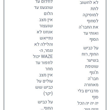
לחלום עד
לא לחשוב
שהגענו עד
לתת
הלום
למוסיקה
אין מצב
לסחוף
שנעצור
את החבר'ה
אנחנו לא
ואותי עד
נתייאש
הסוף
והלילה לא
על כביש
נגמר, ה-
החוף, רוח
WAZE יכול
בשיער
לחפור עד
שוטפת
מחר
ת'נוף
אין מצב
חבר'ה
עולים על
מאחורה
כביש שש
מדברים בלי
(יקר)
סוף
על כביש
יה יה יה הכל
החוף…
יהיה טוב