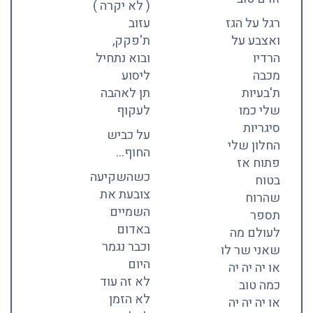
( לא יקרה )
רגל על הגז
עזוב
ואצבע על
ת'פקק,
הרדיו
ובוא נתחיל
מכבה
ליסוע
ת'בעיות
תן לאהבה
שלי כמו
לעקוף
סיגריות
על כביש
החלון שלי
החוף…
פתוח אז
כשהשקיעה
בטוח
צובעת את
שהרוח
השמיים
תספר
באדום
לעולם מה
וכבר נגמר
שאני שר לו
היום
או יה יה יה
לא זה עוד
כמה טוב
לא הזמן
או יה יה יה