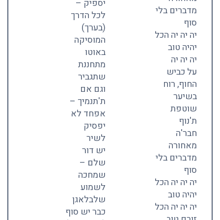
יספיק –
מדברים בלי
לכל הדרך
סוף
(בערך)
יה יה יה הכל
המוסיקה
יהיה טוב
באוטו
יה יה יה
מתחננת
על כביש
שתגביר
החוף, רוח
וגם אם
בשיער
ת'תנמיך –
שוטפת
אפחד לא
ת'נוף
יפסיק
חבר'ה
לשיר
מאחורה
יש דור
מדברים בלי
שלם –
סוף
שמחכה
יה יה יה הכל
לשמוע
יהיה טוב
שלבלאגן
יה יה יה הכל
כבר יש סוף
זורם טוב