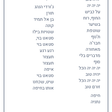
יה יה יה
ג'ורדי הנהג
על כביש
תורן
החוף, רוח
בן אל תמיד
בשיער
קונה
שוטפת
שטויות בילו
ת'נוף
סטאט בוי,
חבר'ה
סטאט בוי
מאחורה
רגע רגע
מדברים בלי
תעצור
סוף
תעצור
יה יה יה הכל
איפה
יהיה טוב
סטאט בוי
יה יה יה הכל
שיט, שכחנו
זורם טוב
אותו בחיפה
חיפה
נתניה