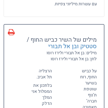
עם עשרות מיליוני צפיות.
מילים של השיר כביש החוף /
סטטיק ובן אל תבורי
מילים: בן אל תבורי ולירז רוסו
לחן: בן אל תבורי ולירז רוסו
על כביש
הרצליה
החוף, רוח
תל אביב.
בשיער
בלתכנן את
שוטפת
המסלול אני
ת'נוף
המלך
חברה'
הדלק
מאחורה