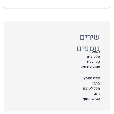
שירים
נוספים
נמסטה
סלסולים
קטן עלינו
שבעה ירחים
אפס מאמץ
ברבי
הכל לטובה
זהב
כביש החוף