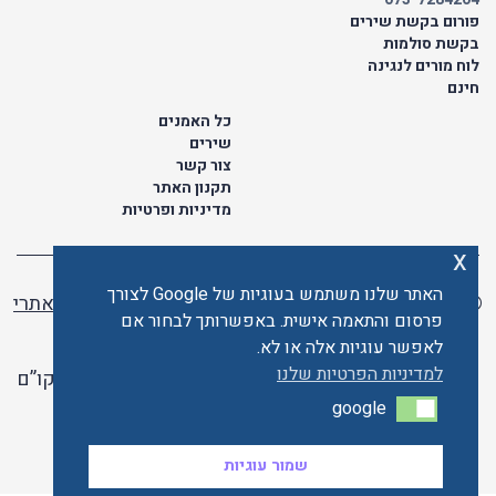
פורום בקשת שירים
בקשת סולמות
לוח מורים לנגינה
חינם
כל האמנים
שירים
צור קשר
תקנון האתר
מדיניות ופרטיות
x
האתר שלנו משתמש בעוגיות של Google לצורך
© כל הזכויות שמורות לתו ישראלי | ליאור מזור -
בניית אתרי
פרסום והתאמה אישית. באפשרותך לבחור אם
וורדפרס
לאפשר עוגיות אלה או לא.
למדיניות הפרטיות שלנו
האתר פועל ברשיון אקו”ם
google
google
האתר מאובטח ע"י קארדקום
שמור עוגיות