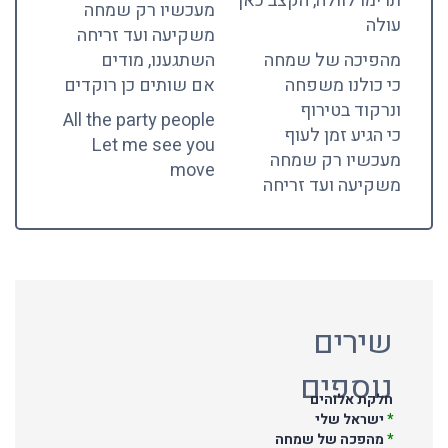
תרימו לוולה, הקצב כאן
מעכשיו רק שמחה
עולה
משקיעה ועד זריחה
מהפיכה של שמחה
השתגענו, מודים
כי כולנו משפחה
אם שותים כן רוקדים
ונרקוד בטירוף
All the party people
כי הגיע זמן לעוף
Let me see you
מעכשיו רק שמחה
move
משקיעה ועד זריחה
שירים
נוספים
חלקת אלוהים
*
ישראל שלי
*
מהפכה של שמחה