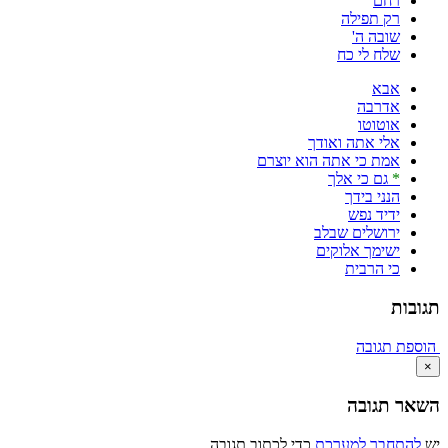
רחם
רק תפילה
שובה ה'
שלח לי כח
אבא
אדרבה
אוטוטו
אלי אתה ואודך
אמת כי אתה הוא יוצרם
*
גם כי אלך
הנני בידך
ידיד נפש
ירושלים שבלב
ישימך אלוקים
כי הרבית
תגובות
הוספת תגובה
×
השאר תגובה
יש
להתחבר למערכת
כדי לכתוב תגובה.