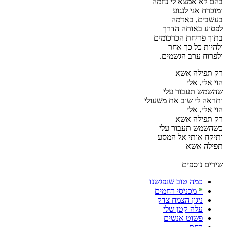
בהם לא אמצא לי נחמה
ומוכרח אני לנגוע
בעשבים, באדמה
לפסוע באותה הדרך
בתוך פריחת הכרכומים
ולהיות כל כך אחר
ולפרוח ערב הגשמים.
רק תפילה אשא
הוי אלי, אלי
שהשמש תעבור עלי
ותראה לי שוב את משעולי
הוי אלי, אלי
רק תפילה אשא
כשהשמש תעבור עלי
ותיקח אותי אל המסע
תפילה אשא
שירים נוספים
כמה טוב שנפגשנו
*
מכניסי רחמים
ניגון הצמח צדק
עלה קטן שלי
פשוט אנשים