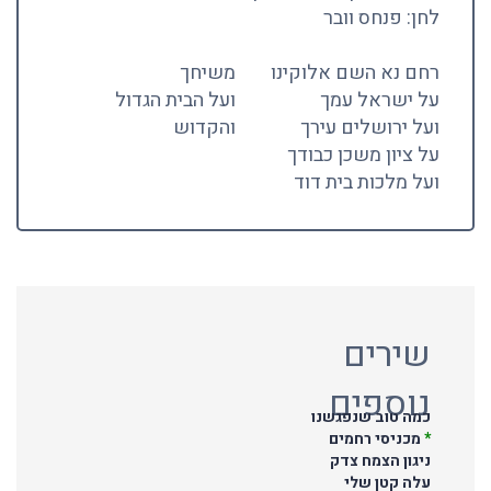
לחן: פנחס וובר
רחם נא השם אלוקינו
משיחך
על ישראל עמך
ועל הבית הגדול
ועל ירושלים עירך
והקדוש
על ציון משכן כבודך
ועל מלכות בית דוד
שירים
נוספים
כמה טוב שנפגשנו
*
מכניסי רחמים
ניגון הצמח צדק
עלה קטן שלי