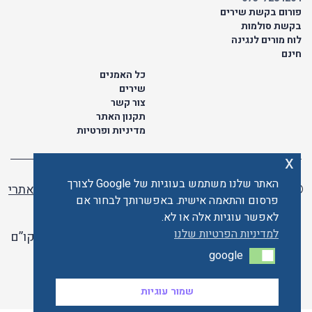
פורום בקשת שירים
בקשת סולמות
לוח מורים לנגינה
חינם
כל האמנים
שירים
צור קשר
תקנון האתר
מדיניות ופרטיות
x
האתר שלנו משתמש בעוגיות של Google לצורך
© כל הזכויות שמורות לתו ישראלי | ליאור מזור -
בניית אתרי
פרסום והתאמה אישית. באפשרותך לבחור אם
וורדפרס
לאפשר עוגיות אלה או לא.
למדיניות הפרטיות שלנו
האתר פועל ברשיון אקו”ם
google
google
האתר מאובטח ע"י קארדקום
שמור עוגיות