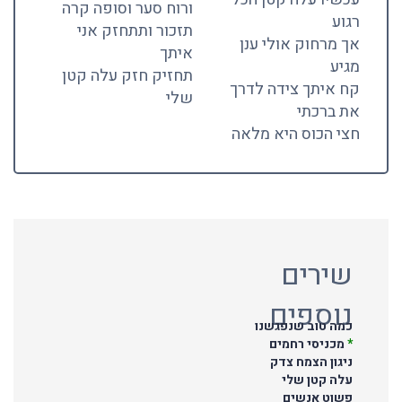
ורוח סער וסופה קרה
רגוע
תזכור ותתחזק אני
אך מרחוק אולי ענן
איתך
מגיע
תחזיק חזק עלה קטן
קח איתך צידה לדרך
שלי
את ברכתי
חצי הכוס היא מלאה
שירים
נוספים
כמה טוב שנפגשנו
*
מכניסי רחמים
ניגון הצמח צדק
עלה קטן שלי
פשוט אנשים