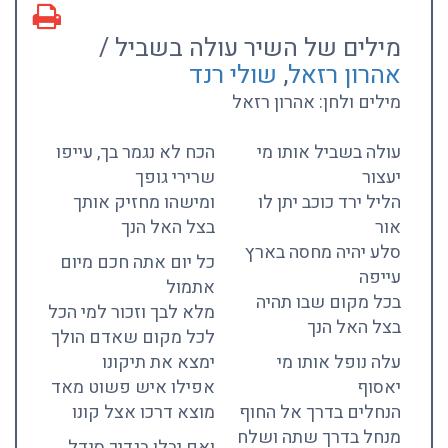
מילים של השיר עולה בשביל /
אהרון רזאל
,
שולי רנד
מילים ולחן: אהרון רזאל
עולה בשביל אותו מי
הכח לא נגמר בך, עייפו
יעצור
שרירי גופך
הליל ירד כוכב יתן לו
ומישהו מחזיק אותך
אור
בצל האל הנך
סלע יהיה מחסה בארץ
כל יום אתה חכם מיום
עייפה
אתמול
בכל מקום שבו תהיה
מלא לבך וזכור למי הכל
בצל האל הנך
לכל מקום שאדם הולך
עלה נופל אותו מי
ימצא את תיקונו
יאסוף
אפילו איש פשוט מאד
הנחלים בדרך אל החוף
מוצא דרכו אצל קונו
מנחל בדרך שתה ושלח
ואם יבלו בגדיך סנדל