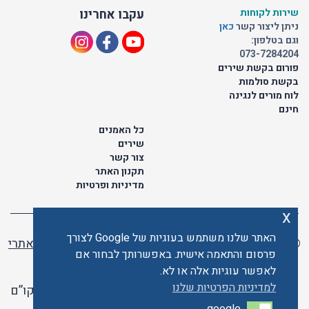
שירות לקוחות
עקבו אחרינו
ניתן ליצור קשר
כאן
וגם בטלפון:
073-7284204
פורום בקשת שירים
בקשת סולמות
לוח מורים לנגינה
חינם
כל האמנים
שירים
צור קשר
תקנון האתר
מדיניות ופרטיות
x
האתר שלנו משתמש בעוגיות של Google לצורך
© כל הזכויות שמורות לתו ישראלי | ליאור מזור -
בניית אתרי
פרסום והתאמה אישית. באפשרותך לבחור אם
וורדפרס
לאפשר עוגיות אלה או לא.
למדיניות הפרטיות שלנו
האתר פועל ברשיון אקו”ם
google