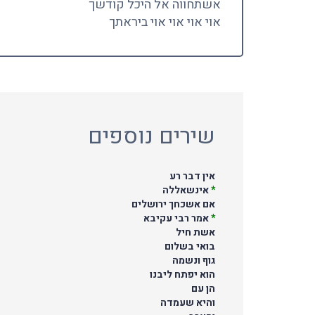
אשתחווה אל היכל קודשך
אוי אוי אוי אוי ביראתך
שירים נוספים
אין דבר רע
*
אינשאללה
אם אשכחך ירושלים
*
אמר רבי עקיבא
אשת חיל
בואי בשלום
גוף ונשמה
הוא יפתח ליבנו
הן עם
והיא שעמדה