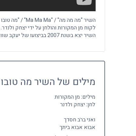
השיר "מה מה מה" / "Ma Ma Ma" / "מה טובו אהליך יעקב",
לקוח מן המקורות והולחן על ידי יצחק ולנדר.
השיר יצא בשנת 2007 בביצועו של יעקב שוואקי (Yaakov Shwekey).
מילים של השיר מה טובו 
מילים: מן המקורות
לחן: יצחק ולדנר
ואני ברֹב חסדך
אבוא אבוא ביתך