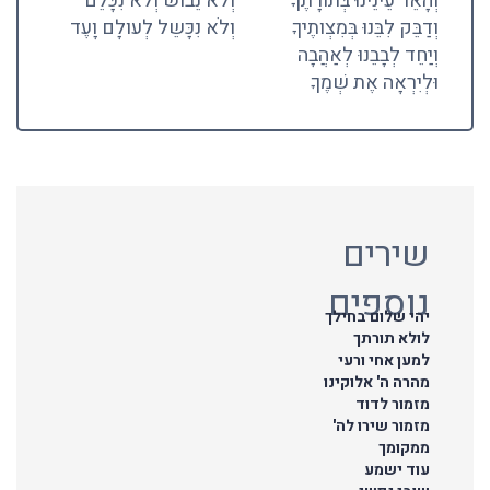
וְהָאֵר עֵינֵינוּ בְּתורָתֶךָ
וְלֹא נֵבושׁ וְלֹא נִכָּלֵם
וְדַבֵּק לִבֵּנוּ בְּמִצְותֶיךָ
וְלֹא נִכָּשֵל לְעולָם וָעֶד
וְיַחֵד לְבָבֵנוּ לְאַהֲבָה
וּלְיִרְאָה אֶת שְׁמֶךָ
שירים
נוספים
יהי שלום בחילך
לולא תורתך
למען אחי ורעי
מהרה ה' אלוקינו
מזמור לדוד
מזמור שירו לה'
ממקומך
עוד ישמע