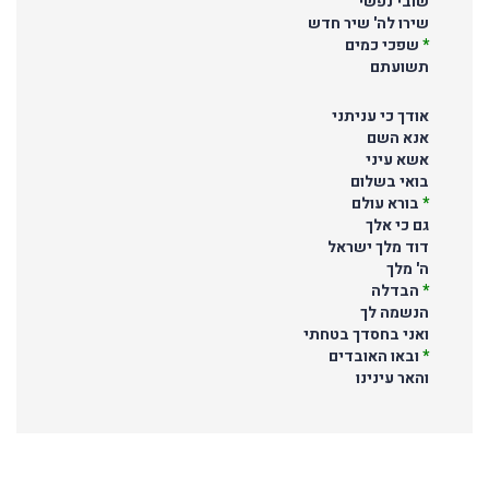
שובי נפשי
שירו לה' שיר חדש
*
שפכי כמים
תשועתם
אודך כי עניתני
אנא השם
אשא עיני
בואי בשלום
*
בורא עולם
גם כי אלך
דוד מלך ישראל
ה' מלך
*
הבדלה
הנשמה לך
ואני בחסדך בטחתי
*
ובאו האובדים
והאר עינינו