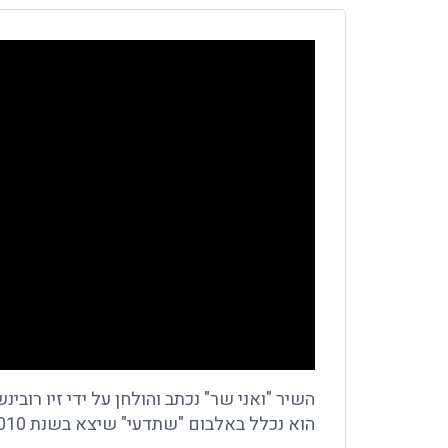
השיר "ואני שר" נכתב והולחן על ידי זיו רובינ
הוא נכלל באלבום "שתדעי" שיצא בשנת 2010.