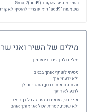
בשיר מופיע האקורד (Gmaj7(add9.
משמעות "add9" היא שצריך להוסיף לאקורד Gmaj7 את הצליל לה.
מילים של השיר ואני שר 
מילים ולחן: זיו רובינשטיין
ניסיתי לשתף אותך בכאב
ולא ידעתי איך
זה תופס אותי בבטן, מתגבר והולך
לרגע לא דועך
אני יודע, כשאת נפגעת זה כל כך כואב
ולא שוכח, למרות הכול אני אותך אוהב