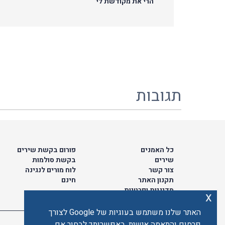
הרי את מקודשת לי
תגובות
כל האמנים
פורום בקשת שירים
שירים
בקשת סולמות
צור קשר
לוח מורים לנגינה
תקנון האתר
חינם
מדיניות ופרטיות
x
האתר שלנו משתמש בעוגיות של Google לצורך
פרסום והתאמה אישית. באפשרותך לבחור אם