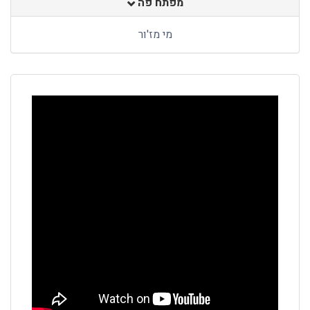
מפתח פה
מי מז'ור