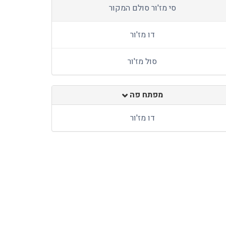
סי מז'ור סולם המקור
דו מז'ור
סול מז'ור
מפתח פה
דו מז'ור