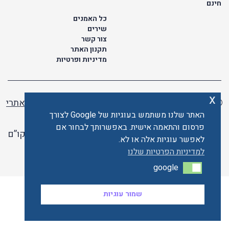
חינם
כל האמנים
שירים
צור קשר
תקנון האתר
מדיניות ופרטיות
x
© כל הזכויות שמורות לתו ישראלי | ליאור מזור -
בניית אתרי
וורדפרס
האתר שלנו משתמש בעוגיות של Google לצורך
פרסום והתאמה אישית. באפשרותך לבחור אם
האתר פועל ברשיון אקו”ם
לאפשר עוגיות אלה או לא.
האתר מאובטח ע"י קארדקום
למדיניות הפרטיות שלנו
google
google
שמור עוגיות