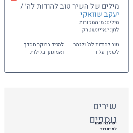
מילים של השיר טוב להודות לה׳ /
יעקב שוואקי
מילים: מן המקורות
לחן: י.אייזנשטרק
טוב להודות לה' ולזמר
להגיד בבוקר חסדך
לשמך עליון
ואמונתך בלילות
שירים
נוספים
ישתבח שמו
לא יעבוד