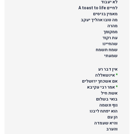
לא יעבוד
לחיים A toast to life
מאמין בניסים
מה טובו אהליך יעקב
מהרה
ממקומך
עת רקוד
שהחיינו
שמח תשמח
שמעתי
אין דבר רע
*
אינשאללה
אם אשכחך ירושלים
*
אמר רבי עקיבא
אשת חיל
בואי בשלום
גוף ונשמה
הוא יפתח ליבנו
הן עם
והיא שעמדה
והערב