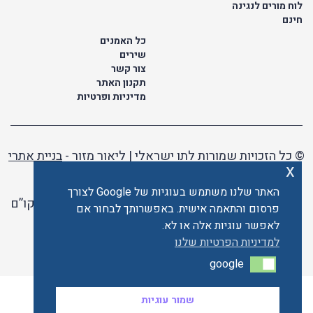
לוח מורים לנגינה
חינם
כל האמנים
שירים
צור קשר
תקנון האתר
מדיניות ופרטיות
© כל הזכויות שמורות לתו ישראלי | ליאור מזור -
בניית אתרי
x
וורדפרס
האתר שלנו משתמש בעוגיות של Google לצורך
האתר פועל ברשיון אקו”ם
פרסום והתאמה אישית. באפשרותך לבחור אם
לאפשר עוגיות אלה או לא.
האתר מאובטח ע"י קארדקום
למדיניות הפרטיות שלנו
google
google
שמור עוגיות