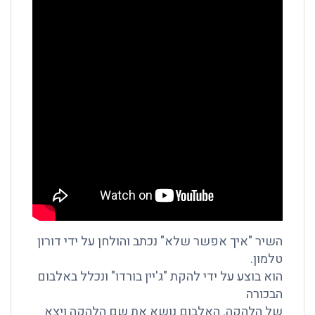
השיר "איך אפשר שלא" נכתב והולחן על ידי דורון
טלמון.
הוא בוצע על ידי להקת "ג'יין בורדו" ונכלל באלבום
הבכורה
של הלהקה. האלבום נושא את שם הלהקה ויצא