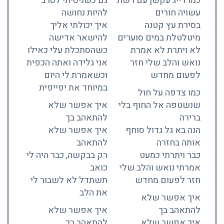
כמו דייג עקשן עם רשת
גם כשניסיתי לסרב
עשויה חורים
להיות נחושה
בסירת עץ קטנה
איך יכולתי אליך
מיטלטלת במים סוערים
להישאר אדישה
לא ויתרת לא אמרת
כשהסתכלת עלי כאילו
נואש והלב שלי חזר
אני גלידה ואתה הכפית
לפעום מחדש
וכשאמרת לי היום
במיוחד את יפייפית
כמו צדפה על חול
שנשטפה אל החוף בלי
איך אפשר שלא
ברירה
להתאהב בך
הנה בא גל גדול סוחף
איך אפשר שלא
אותה בחזרה
להתאהב
כבר ויתרתי כמעט
רק בבקשה, כבר היה לי
אמרתי נואש והלב שלי
כואב
חזר לפעום מחדש
תשתדל לא לשבור לי
את הלב
איך אפשר שלא
להתאהב בך
איך אפשר שלא
איך אפשר שלא
להתאהב בך