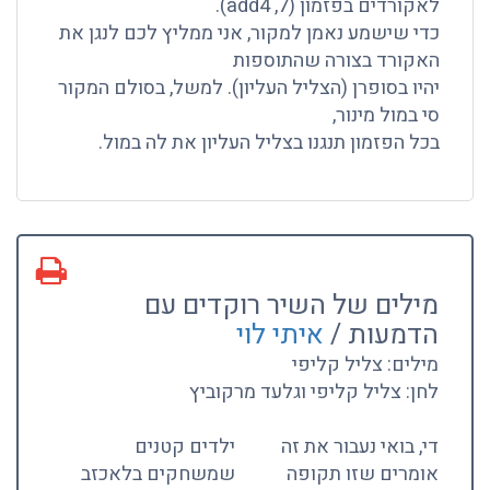
לאקורדים בפזמון (7, add4).
כדי שישמע נאמן למקור, אני ממליץ לכם לנגן את
האקורד בצורה שהתוספות
יהיו בסופרן (הצליל העליון). למשל, בסולם המקור
סי במול מינור,
בכל הפזמון תנגנו בצליל העליון את לה במול.
מילים של השיר רוקדים עם
הדמעות /
איתי לוי
מילים: צליל קליפי
לחן: צליל קליפי וגלעד מרקוביץ
די, בואי נעבור את זה
ילדים קטנים
אומרים שזו תקופה
שמשחקים בלאכזב