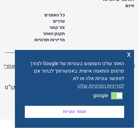
חינם
כל האמנים
שירים
צור קשר
תקנון האתר
מדיניות ופרטיות
x
האתר שלנו משתמש בעוגיות של Google לצורך
© כל הזכויות שמורות לתו ישראלי | ליאור מזור -
בניית אתרי
פרסום והתאמה אישית. באפשרותך לבחור אם
וורדפרס
לאפשר עוגיות אלה או לא.
למדיניות הפרטיות שלנו
האתר פועל ברשיון אקו”ם
google
google
האתר מאובטח ע"י קארדקום
שמור עוגיות