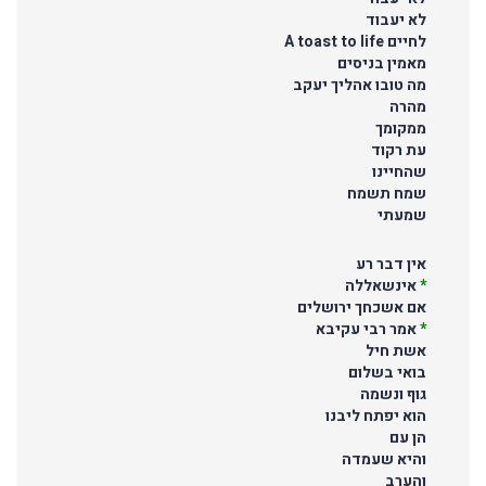
לא יעבוד
לחיים A toast to life
מאמין בניסים
מה טובו אהליך יעקב
מהרה
ממקומך
עת רקוד
שהחיינו
שמח תשמח
שמעתי
אין דבר רע
*
אינשאללה
אם אשכחך ירושלים
*
אמר רבי עקיבא
אשת חיל
בואי בשלום
גוף ונשמה
הוא יפתח ליבנו
הן עם
והיא שעמדה
והערב