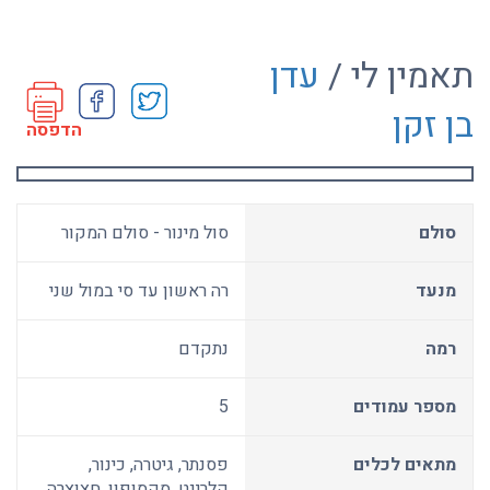
תאמין לי /
עדן
בן זקן
הדפסה
סולם
סול מינור - סולם המקור
מנעד
רה ראשון עד סי במול שני
רמה
נתקדם
מספר עמודים
5
מתאים לכלים
פסנתר, גיטרה, כינור,
קלרינט, סקסופון, חצוצרה,