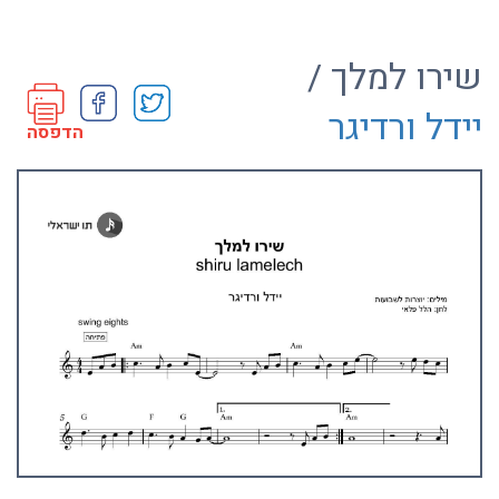
שירו למלך /
יידל ורדיגר
הדפסה