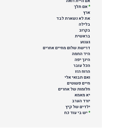
אם היית רואה
*
אם תלך
ארץ
את לא נשארת לבד
בלילה
בקרוב
בראשית
געגוע
דרישת שלום מחיים אחרים
היד החמה
הינך יפה
הכל עובר
הרוח הזו
ואם תבואי אלי
חיים פשוטים
חלומות של אחרים
יא מאמא
יורד הערב
ילדים של קיץ
*
יש בי עוד כח