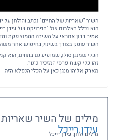
השיר "שאריות של החיים" נכתב והולחן על ידי 
הוא נכלל באלבום של "הפרויקט של עידן רייכל" שיצא בשנת 08
אמיר דדון אחראי על השירה הממואפקת ומדו
השיר עוסק בצורך בשינוי, בחיפוש אחר משה
הכלי שמנגן סולו, שמופיע גם בתווים, הוא קמנ
זהו כלי קשת פרסי המזכיר כינור.
מארק אליהו מנגן כאן על הכלי הנפלא הזה.
מילים של השיר שאריות 
עידן רייכל
מילים ולחן: עידן רייכל