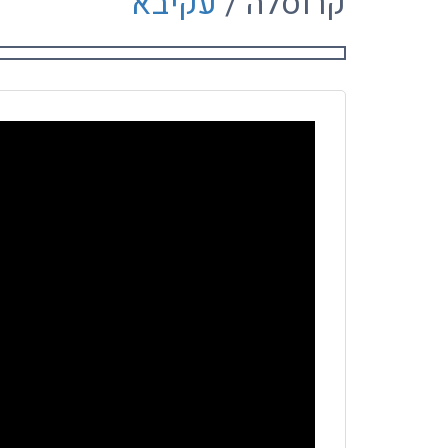
קרוסלה /
עקיבא