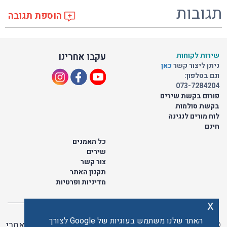
תגובות
הוספת תגובה
שירות לקוחות
עקבו אחרינו
ניתן ליצור קשר
כאן
וגם בטלפון:
073-7284204
פורום בקשת שירים
בקשת סולמות
לוח מורים לנגינה
חינם
כל האמנים
שירים
צור קשר
תקנון האתר
מדיניות ופרטיות
x
האתר שלנו משתמש בעוגיות של Google לצורך
© כל הזכויות שמורות לתו ישראלי | ליאור מזור -
בניית אתרי