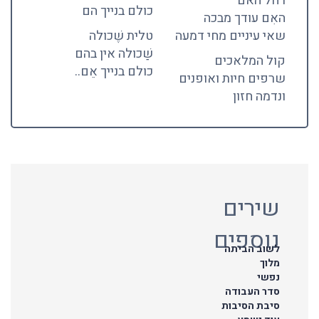
רחל האם
כולם בנייך הם
האִם עודך מבכה
שאי עיניים מחי דמעה
טלית שֶׁכולה
שַׁכולה אין בהם
קול המלאכים
כולם בנייך אֵם..
שרפים חיות ואופנים
ונדמה חזון
שירים
נוספים
לשוב הביתה
מלוך
נפשי
סדר העבודה
סיבת הסיבות