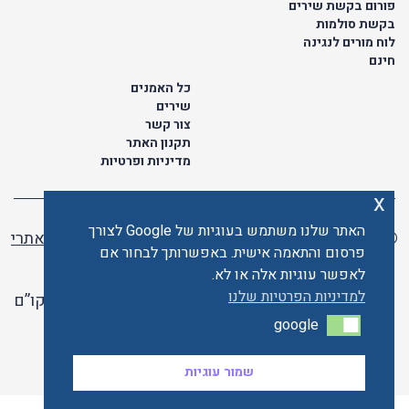
פורום בקשת שירים
בקשת סולמות
לוח מורים לנגינה
חינם
כל האמנים
שירים
צור קשר
תקנון האתר
מדיניות ופרטיות
x
האתר שלנו משתמש בעוגיות של Google לצורך
© כל הזכויות שמורות לתו ישראלי | ליאור מזור -
בניית אתרי
פרסום והתאמה אישית. באפשרותך לבחור אם
וורדפרס
לאפשר עוגיות אלה או לא.
למדיניות הפרטיות שלנו
האתר פועל ברשיון אקו”ם
google
google
האתר מאובטח ע"י קארדקום
שמור עוגיות