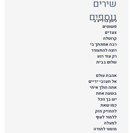
שירים
נוספים
ניגון ברדיצ'ב
פשוטים
צעדים
קרוסלה
רבה אמונתך בי
רוצה להתעורר
רק עוד רגע
שלום בבית
אהבת עולם
אל תעזבי ידיים
אתה הולך איתי
בשעה אחת
יש בך הכל
כמו שאת
להחזיק חזק
ללמוד לעוף
למעלה
מזמור לתודה