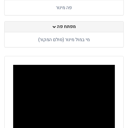
פה מינור
מפתח פה
מי במול מינור (סולם המקור)