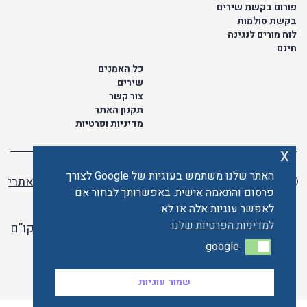
פורום בקשת שירים
בקשת סולמות
לוח מורים לנגינה
חינם
כל האמנים
שירים
צור קשר
תקנון האתר
מדיניות ופרטיות
x
האתר שלנו משתמש בעוגיות של Google לצורך
© כל הזכויות שמורות לתו ישראלי | ליאור מזור -
בניית אתרי
פרסום והתאמה אישית. באפשרותך לבחור אם
וורדפרס
לאפשר עוגיות אלה או לא.
למדיניות הפרטיות שלנו
האתר פועל ברשיון אקו”ם
google
google
האתר מאובטח ע"י קארדקום
שמור עוגיות