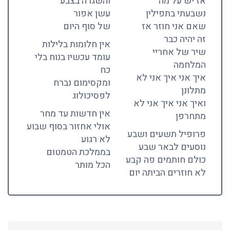
אז יש על מה
והשגרה בצבע
נשבעתי בתפילין
עשן אפור
שאם אני חוזר אז
של סוף היום
זה יהיה כבר
אין חלומות בלילות
שיר של אחריי
עומד עכשיו בנוח בלי
המלחמה
כח
איך אני איך אני לא
ומקסימום נברח
מתלונן
לפסיכולוג
ואיך אני איך אני לא
אין חדשות עד מחר
מתחרפן
אולי אחזור בסוף שבוע
פרופיל תשעים ושבע
לא רגוע
נוסעים לבאר שבע
בממלכת הטמטום
כולם חותמים פה קבע
הכל מותר
לא חוזרים הביתה יום