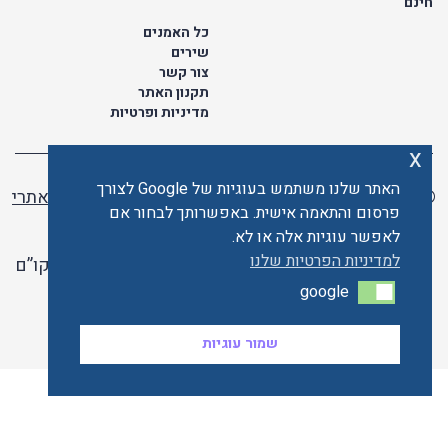
חינם
כל האמנים
שירים
צור קשר
תקנון האתר
מדיניות ופרטיות
x
האתר שלנו משתמש בעוגיות של Google לצורך
© כל הזכויות שמורות לתו ישראלי | ליאור מזור -
בניית אתרי
פרסום והתאמה אישית. באפשרותך לבחור אם
וורדפרס
לאפשר עוגיות אלה או לא.
למדיניות הפרטיות שלנו
האתר פועל ברשיון אקו”ם
google
google
האתר מאובטח ע"י קארדקום
שמור עוגיות