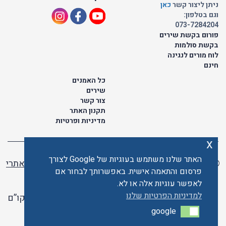
ניתן ליצור קשר
כאן
וגם בטלפון:
073-7284204
פורום בקשת שירים
בקשת סולמות
לוח מורים לנגינה
חינם
כל האמנים
שירים
צור קשר
תקנון האתר
מדיניות ופרטיות
x
האתר שלנו משתמש בעוגיות של Google לצורך
© כל הזכויות שמורות לתו ישראלי | ליאור מזור -
בניית אתרי
פרסום והתאמה אישית. באפשרותך לבחור אם
וורדפרס
לאפשר עוגיות אלה או לא.
למדיניות הפרטיות שלנו
האתר פועל ברשיון אקו”ם
google
google
האתר מאובטח ע"י קארדקום