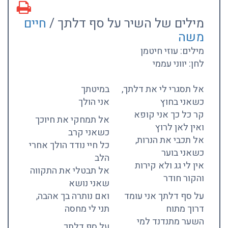
מילים של השיר על סף דלתך /
חיים
משה
מילים: עוזי חיטמן
לחן: יווני עממי
אל תסגרי לי את דלתך,
במיטתך
כשאני בחוץ
אני הולך
קר כל כך אני קופא
אל תמחקי את חיוכך
ואין לאן לרוץ
כשאני קרב
אל תכבי את הנרות,
כל חיי נודד הולך אחרי
כשאני בוער
הלב
אין לי גג ולא קירות
אל תבטלי את התקווה
והקור חודר
שאני נושא
על סף דלתך אני עומד
ואם נותרה בך אהבה,
דרוך מתוח
תני לי מחסה
השער מתנדנד למי
על סף דלתך…