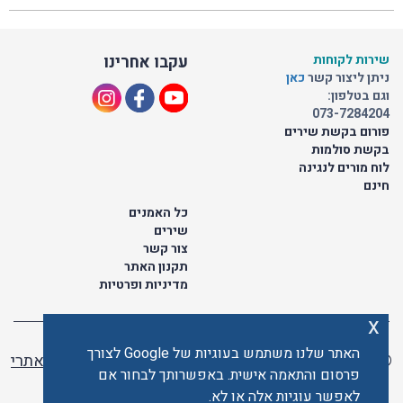
שירות לקוחות
עקבו אחרינו
ניתן ליצור קשר
כאן
וגם בטלפון:
073-7284204
פורום בקשת שירים
בקשת סולמות
לוח מורים לנגינה
חינם
כל האמנים
שירים
צור קשר
תקנון האתר
מדיניות ופרטיות
x
האתר שלנו משתמש בעוגיות של Google לצורך
© כל הזכויות שמורות לתו ישראלי | ליאור מזור -
בניית אתרי
פרסום והתאמה אישית. באפשרותך לבחור אם
וורדפרס
לאפשר עוגיות אלה או לא.