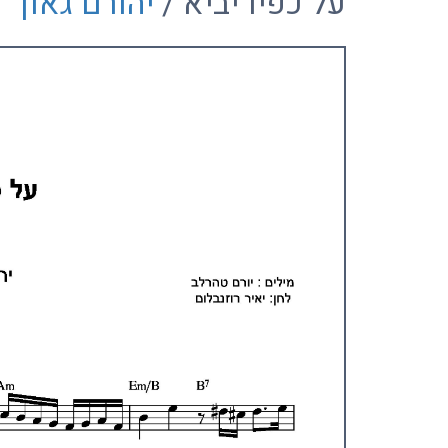
על כפיו יביא /
יהורם גאון