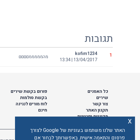
תגובות
kofim1234
1
מהמממממםםםם
13/04/2017 | 13:34
כל האמנים
פורום בקשת שירים
שירים
בקשת סולמות
צור קשר
לוח מורים לנגינה
תקנון האתר
חינם
מדיניות ופרטיות
x
האתר שלנו משתמש בעוגיות של Google לצורך
פרסום והתאמה אישית. באפשרותך לבחור אם