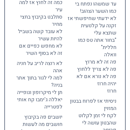
כמה זה לחוץ אז למה
עד שמשהו נפתח בי
עיר
כמו השער הצהוב!
סתלבט בקיבוץ בחצי
לא ידעתי שחיפשתי אז
מחיר
זקנה על קלנועית
לא עובד קשה בשביל
שתצא עלי
להיות עשיר
"בחור אתה טס כמו
לא מחפש כפיים אם
חללית"
זה לא בסוף השיר
וואלה
פה זה לא מרוץ
לא רוצה לריב על חניה
פה לא צריך ללחוץ
אהה
פה לא נורא אם לא
למה לי לגור בתוך אתר
יהיה חרוז
בניה?
חרוז
תן לי מיקרופון וגופייה
יאללה ג'ימבו קח אותי
ניסיתי אז לפרוח בבטון
לפטרייה
המזוין
לקח לי זמן לקלוט
יושבים פה בקיבוץ
שהבטון עושה לי
חושבים מה לעשות