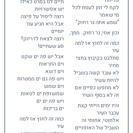
פריחה
חיים לנו בסרט כאילו
לקח לי זמן לענות לכל
יש אפשרויות
מי שאמר
רוצה ליפול על פיצה
"שמע אתה גר רחוק"
אבל היא תגיע עוד
יומיים
נכון אחי, גר רחוק.. ממך,
רוצה לצאת לדרינק?
כמה זה לחוץ אז למה
סע שעתיים!
עיר
אבל יש פה ים שקט
סתלבט בקיבוץ בחצי
וים התראות
מחיר
וים דשא
לא עובד קשה בשביל
ויש פה גם ים ממטרות
להיות עשיר
וים שמש
לא מחפש כפיים אם
שמשזפת ים לטאות
זה לא בסוף השיר
ויש פה ים ים
והיו ימים הייתי קצת
ים בריכות
עכבר העיר
כמה זה לחוץ אז למה
אלחוטי, אחותי זה
עיר
השביל של האופניים