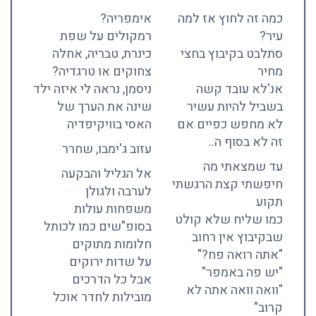
כמה זה לחוץ אז למה
אימפריה?
עיר?
רמקולים על שפת
סתלבט בקיבוץ בחצי
כינרת, טבריה, אחלה
מחיר
צחוקים או טרגדיה?
אנ'לא עובד קשה
ניסמן, נראה לי איזה ילד
בשביל להיות עשיר
שינה את הערך של
לא מחפש כפיים אם
האסי בוויקיפדיה
זה לא בסוף ה..
עזוב ג'ימבו, שחרר
עד שמצאתי מה
אל הגליל והבקעה
חיפשתי קצת הרגשתי
לערבה ולגולן
תקוע
משפחות עולות
כמו שליח שלא קולט
בסופ"שים כמו לכותל
שבקיבוץ אין רחוב
חלומות מתוקים
"אתה רואה פח?"
על שדות ירוקים
"יש פה באמפר"
אבל כל הדרכים
"וואה וואה אתה לא
מובילות לחדר אוכל
קרוב"