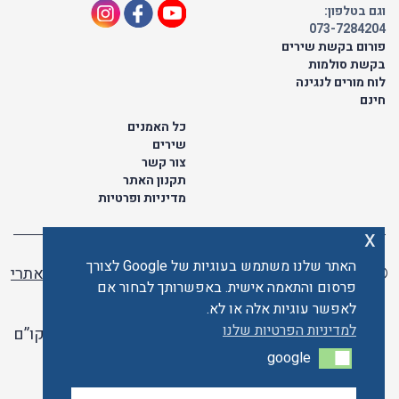
וגם בטלפון:
073-7284204
פורום בקשת שירים
בקשת סולמות
לוח מורים לנגינה
חינם
כל האמנים
שירים
צור קשר
תקנון האתר
מדיניות ופרטיות
x
האתר שלנו משתמש בעוגיות של Google לצורך
© כל הזכויות שמורות לתו ישראלי | ליאור מזור -
בניית אתרי
פרסום והתאמה אישית. באפשרותך לבחור אם
וורדפרס
לאפשר עוגיות אלה או לא.
למדיניות הפרטיות שלנו
האתר פועל ברשיון אקו”ם
google
google
האתר מאובטח ע"י קארדקום