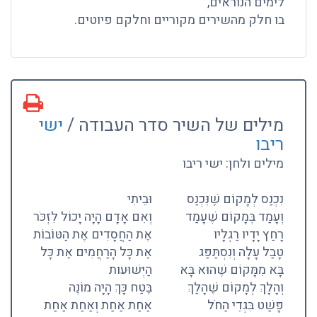
לימים הנוראים,
בו חלק מהשירים מקוריים וחלקם פיוטים.
מילים של השיר סדר העבודה /
ישי
ריבו
מילים ולחן: ישי ריבו
נִכְנַס לְמָקוֹם שֶׁנִּכְנַס
וּבֵיתִי
וְעָמַד בְּמָקוֹם שֶׁעָמַד
וְאִם אָדָם הָיָה יָכוֹל לִזְכֹּר
רָחַץ יָדָיו רַגְלָיו
אֶת הַחֲסָדִים אֶת הַטּוֹבוֹת
טָבַל עָלָה וְנִסְתַּפַּג
אֶת כָּל הָרַחֲמִים אֶת כָּל
בָּא מִמָּקוֹם שֶׁהוּא בָּא
הַיְּשׁוּעות
וְהָלָךְ לְמָקוֹם שֶׁהָלַךְ
בֶּטַח כָּךְ הָיָה מוֹנֶה
פָּשַׁט בִּגְדֵי הַחֹל
אַחַת אַחַת וְאַחַת אַחַת