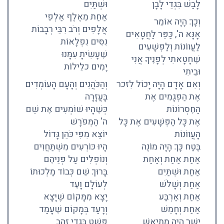
לָבַשׁ בִּגְדֵי לָבָן
וּשְׁתַּיִם
אַחַת מֵאֶלֶף אַלְפֵי
וְכָךְ הָיָה אוֹמֵר
אֲלָפִים וְרֹב רִבֵּי רְבָבוֹת
אָנָּא ה', כַּפֵּר לַחֲטָאִים
נִסִּים נִפְלָאוֹת
לַעֲווֹנוֹת וְלַפְּשָׁעִים
שֶׁעָשִׂיתָ עִמָּנוּ
שֶׁחָטָאתִי לְפָנֶיךָ אֲנִי
יָמִים כלֵילוֹת
וּבֵיתִי
וְאִם אָדָם הָיָה יָכוֹל לִזכר
וְהַכֹּהֲנִים וְהָעָם הָעוֹמְדִים
אֶת הַפְּגָמִים אֶת
בָּעֲזָרָה
הַחֶסְרוֹנוֹת
כְּשֶׁהָיוּ שׁוֹמְעִים אֶת שֵׁם
אֶת כָּל הַפְּשָׁעִים אֶת כָּל
ה' הַמְּפֹרָשׁ
הָעֲווֹנוֹת
יוֹצֵא מִפִּי כֹּהֵן גָּדוֹל
בֶּטַח כָּךְ הָיָה מוֹנֶה
הָיוּ כּוֹרְעִים מִשְׁתַּחֲוִים
אַחַת אַחַת וְאַחַת
וְנוֹפְלִים עַל פְּנֵיהֶם
אַחַת וּשְׁתַּיִם
בָּרוּךְ שֵׁם כְּבוֹד מַלְכוּתוֹ
אַחַת וְשָׁלֹשׁ
לְעוֹלָם וָעֶד
אַחַת וְאַרְבַּע
יָצָא מִמָּקוֹם שֶׁיָּצָא
אַחַת וְחָמֵשׁ
וְרָעַד בְּמָקוֹם שֶׁעָמַד
יָשָׁר הָיָה מִתְיָאֵשׁ
פָּשַׁט בִּגְדֵי זָהָב