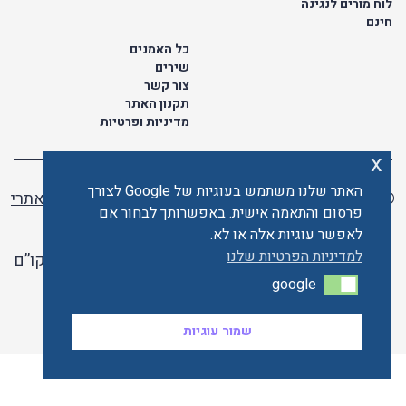
לוח מורים לנגינה
חינם
כל האמנים
שירים
צור קשר
תקנון האתר
מדיניות ופרטיות
x
האתר שלנו משתמש בעוגיות של Google לצורך
© כל הזכויות שמורות לתו ישראלי | ליאור מזור -
בניית אתרי
פרסום והתאמה אישית. באפשרותך לבחור אם
וורדפרס
לאפשר עוגיות אלה או לא.
למדיניות הפרטיות שלנו
האתר פועל ברשיון אקו”ם
google
google
האתר מאובטח ע"י קארדקום
שמור עוגיות