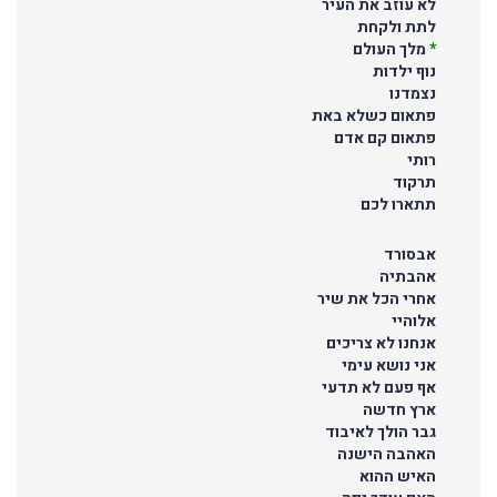
לא עוזב את העיר
לתת ולקחת
*
מלך העולם
נוף ילדות
נצמדנו
פתאום כשלא באת
פתאום קם אדם
רותי
תרקוד
תתארו לכם
אבסורד
אהבתיה
אחרי הכל את שיר
אלוהיי
אנחנו לא צריכים
אני נושא עימי
אף פעם לא תדעי
ארץ חדשה
גבר הולך לאיבוד
האהבה הישנה
האיש ההוא