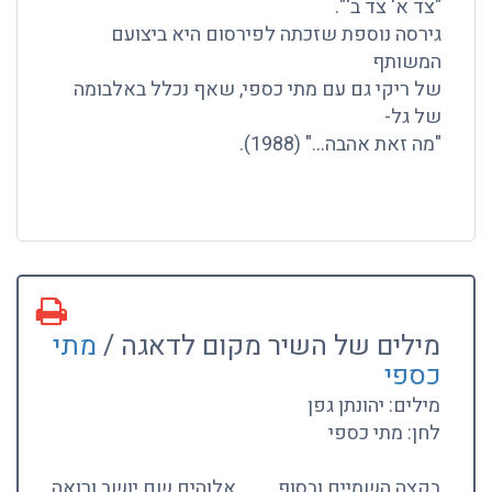
"צד א' צד ב'".
גירסה נוספת שזכתה לפירסום היא ביצועם
המשותף
של ריקי גם עם מתי כספי, שאף נכלל באלבומה
של גל-
"מה זאת אהבה…" (1988).
מילים של השיר מקום לדאגה /
מתי
כספי
מילים: יהונתן גפן
לחן: מתי כספי
בקצה השמיים ובסוף
אלוהים שם יושב ורואה