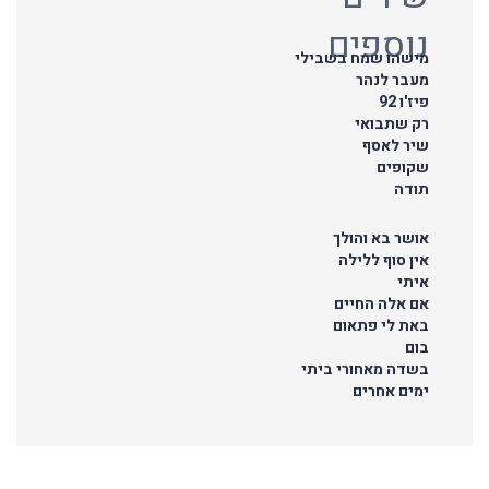
נוספים
מישהו שמח בשבילי
מעבר לנהר
פיז'ו 92
רק שתבואי
שיר לאסף
שקופים
תודה
אושר בא והולך
אין סוף ללילה
איתי
אם אלה החיים
באת לי פתאום
בום
בשדה מאחורי ביתי
ימים אחרים