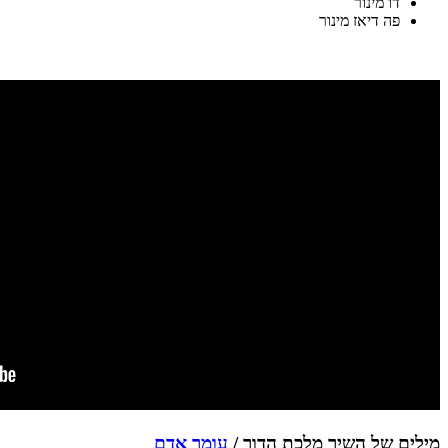
דו מינור
פה דיאז מינור
מילים של השיר מלכת הדור /
עומר אדם