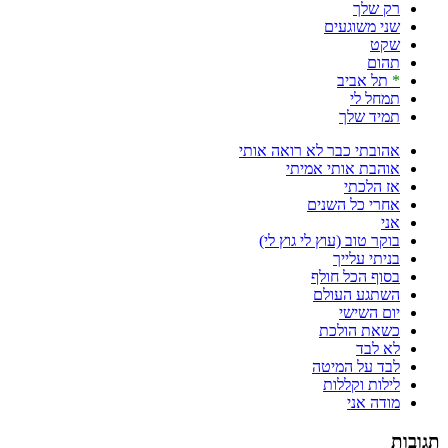
רק שלך
שני משוגעים
שקט
תהום
*
תל אביב
תמחל לי
תמיד שלך
אהובתי כבר לא רואה אותי
אוהבת אותי אמיתי
אז הלכתי
אחרי כל השנים
אני
בוקר טוב (עוץ לי גוץ לי)
בניתי עלייך
בסוף הכל חולף
השתגע העולם
יום השישי
כשאת הולכת
לא לבד
לבד על המיטה
לילות וקללות
מודה אני
תגובות