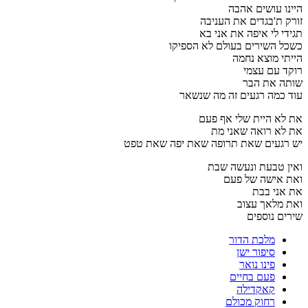
היינו עושים אהבה
זורק ת'בגדים את העניבה
תגידי לי איפה את אני בא
כשכל השירים בעולם לא הספיקו
הייתי מוצא נחמה
רוקד עם עצמי
שותה את הבר
עוד כמה רגעים זה מה שנשאר
את לא היית שלי אף פעם
את לא רואה שאני מת
יש רגעים שאת תרופה שאת יפה שאת טפט
ואין טבעת ונעשה שבת
ואת אישה של פעם
את אני בבת
ואת מלאך עצוב
שירים נוספים
מלכת הדור
סיפור ישן
פינו נואר
פעם בחיים
קאקדילה
רחוק מכולם