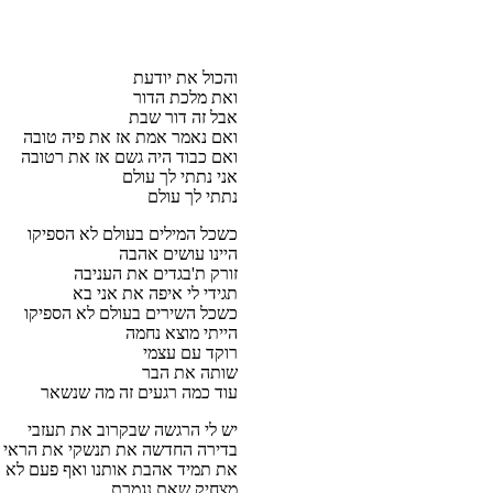
והכול את יודעת
ואת מלכת הדור
אבל זה דור שבת
ואם נאמר אמת אז את פיה טובה
ואם כבוד היה גשם אז את רטובה
אני נתתי לך עולם
נתתי לך עולם
כשכל המילים בעולם לא הספיקו
היינו עושים אהבה
זורק ת'בגדים את העניבה
תגידי לי איפה את אני בא
כשכל השירים בעולם לא הספיקו
הייתי מוצא נחמה
רוקד עם עצמי
שותה את הבר
עוד כמה רגעים זה מה שנשאר
יש לי הרגשה שבקרוב את תעזבי
בדירה החדשה את תנשקי את הראי
את תמיד אהבת אותנו ואף פעם לא א
מצחיק שאת נגמרת