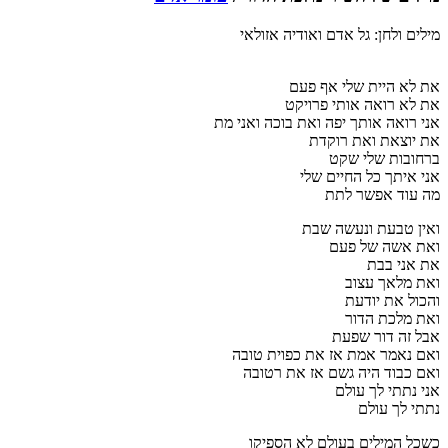
מילים ולחן: גל אדם ואודיה אזולאי
את לא היית שלי אף פעם
את לא רואה אותי פרויקט
אני רואה אותך יפה ואת בוכה ואני מת
את יוצאת ואת רוקדת
ברחובות שלי שקט
אני איתך כל החיים שלי
מה עוד אפשר לתת
ואין טבעת ונעשה שבת
ואת אשה של פעם
את אני בבת
ואת מלאך עצוב
והכול את יודעת
ואת מלכת הדור
אבל זה דור שפעת
ואם נאמר אמת אז את כפוית טובה
ואם כבוד היה גשם אז את רטובה
אני נתתי לך עולם
נתתי לך עולם
כשכל המילים בעולם לא הספיקו