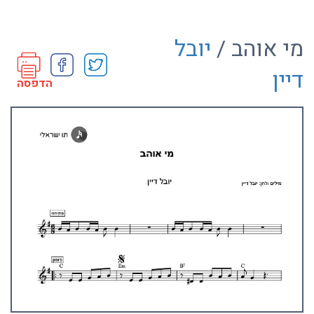
מי אוהב /
יובל
דיין
הדפסה