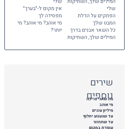
המילים שלך, השתיקות
שלי
שלי
אין מקום ל-״בערך״
הפתקים על הדלת
מפסידה לך
המבט שלך
מי אוהב? מי אוהב? מי
כל השאר אבנים בדרך
יותר?
המילים שלך, השתיקות
שירים
נוספים
מה שאני צריכה
מי אוהב
מיליון עננים
עד שגעגוע יחלוף
עד שתחזור
עומדת במקום