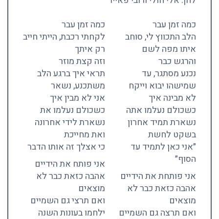
לחן: אלי חולי ורובי פאייר
כמה זמן עבר
כמה זמן עבר
הלב התכווץ לי, סוחב
לקחתי רכבת, הייתי חייב
איתו מפה לשם
רק איתך
והרגש כבר
וזה קצת מוזר
נכנע מסתגר, עד
תראי איך ברגע הלב
שמישהו יבוא וייקח
משתכנע, נשאר
לא מבינה איך
אני לא מבין איך
כשכולם נעלמו אתה
כשכולם נעלמו את
נשארת תמיד אחרון
נשארת לידי אחרונה
בשקט לחשת
ואת מחייכת
״אני כאן לתמיד עד
כי אצלך זה אותו הדבר
הסוף״
אני פותח את הידיים
אני פותחת את הידיים
אהבה כזאת כבר לא
אהבה כזאת כבר לא
מוצאים
מוצאים
ואם תרצי גם השמיים
ואם תרצה גם השמיים
ילחמו בעונות השנה