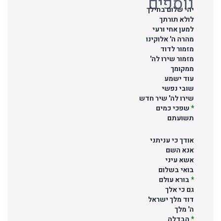
נוספים
יהי שלום בחילך
לולא תורתך
למען אחי ורעי
מהרה ה' אלוקינו
מזמור לדוד
מזמור שירו לה'
ממקומך
עוד ישמע
שובי נפשי
שירו לה' שיר חדש
*
שפכי כמים
תשועתם
אודך כי עניתני
אנא השם
אשא עיני
בואי בשלום
*
בורא עולם
גם כי אלך
דוד מלך ישראל
ה' מלך
*
הבדלה