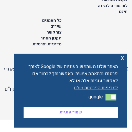
לוח מורים לנגינה
חינם
כל האמנים
שירים
צור קשר
תקנון האתר
מדיניות ופרטיות
x
האתר שלנו משתמש בעוגיות של Google לצורך
© כל הזכויות שמורות לתו ישראלי | ליאור מזור -
בניית אתרי
פרסום והתאמה אישית. באפשרותך לבחור אם
וורדפרס
לאפשר עוגיות אלה או לא.
למדיניות הפרטיות שלנו
האתר פועל ברשיון אקו”ם
google
google
האתר מאובטח ע"י קארדקום
שמור עוגיות