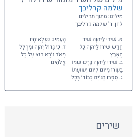
שלמה קרליבך
מילים: מתוך תהילים
לחן: ר' שלמה קרליבך
א. שִׁירוּ לַיהוָה שִׁיר
הָעַמִּים נִפְלְאוֹתָיו
חָדָשׁ שִׁירוּ לַיהוָה כָּל
ד. כִּי גָדוֹל יְהוָה וּמְהֻלָּל
הָאָרֶץ
מְאֹד נוֹרָא הוּא עַל כָּל
ב. שִׁירוּ לַיהוָה בָּרְכוּ שְׁמוֹ
אֱלֹהִים
בַּשְּׂרוּ מִיּוֹם לְיוֹם יְשׁוּעָתוֹ
ג. סַפְּרוּ בַגּוֹיִם כְּבוֹדוֹ בְּכָל
שירים