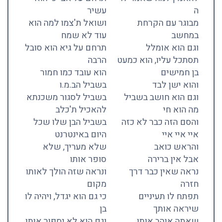
ה
עשיר
מבוגר עם הקרחת
ושואל ת'צמו למה הוא
במחשב
עוד לא שמח
וגם הוא אומלל
תרחם על גיא הוא סובל
תסתכל עליו, הוא כמעט
הרבה
בן חמישים
הוא עובד כמו חמור
והוא ישן לבד
בשביל הב.מ.ו
וגם הוא חושב בשביל
בשביל לסגור משכנתא
מה הוא חי
להאכיל ת'כלב
והסם הזה כבר לא כזה
בשביל הבן שלו שכל
איי איי איי
היום באינטרנט
והראש כואב
שלא מעריך, שלא
אבל אין ברירה
סופר אותו
נראה שאין כבר דרך
ונראה שזה הולך לאותו
חזרה
מקום
תפתח לו תעיניים
כי גם הוא יגדל, ויהיה לו
שיראה אותך
בן
שאתה אוהב אותו
וגם הוא לא יספור אותו