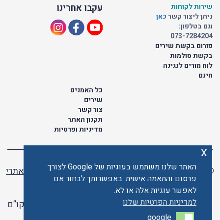
שירות לקוחות
עקבו אחרינו
ניתן ליצור קשר
כאן
וגם בטלפון:
073-7284204
פורום בקשת שירים
בקשת סולמות
לוח מורים לנגינה
חינם
כל האמנים
שירים
צור קשר
תקנון האתר
מדיניות ופרטיות
x
האתר שלנו משתמש בעוגיות של Google לצורך
© כל הזכויות שמורות לתו ישראלי | ליאור מזור -
בניית אתרי
פרסום והתאמה אישית. באפשרותך לבחור אם
וורדפרס
לאפשר עוגיות אלה או לא.
למדיניות הפרטיות שלנו
האתר פועל ברשיון אקו”ם
google
google