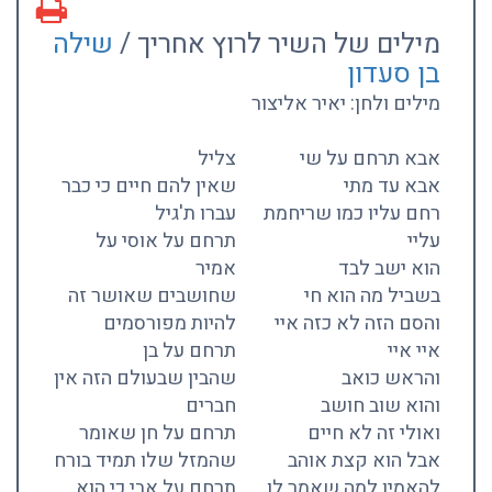
מילים של השיר לרוץ אחריך /
שילה
בן סעדון
מילים ולחן: יאיר אליצור
אבא תרחם על שי
צליל
אבא עד מתי
שאין להם חיים כי כבר
רחם עליו כמו שריחמת
עברו ת'גיל
עליי
תרחם על אוסי על
הוא ישב לבד
אמיר
בשביל מה הוא חי
שחושבים שאושר זה
והסם הזה לא כזה איי
להיות מפורסמים
איי איי
תרחם על בן
והראש כואב
שהבין שבעולם הזה אין
והוא שוב חושב
חברים
ואולי זה לא חיים
תרחם על חן שאומר
אבל הוא קצת אוהב
שהמזל שלו תמיד בורח
להאמין למה שאמר לו
תרחם על אבי כי הוא