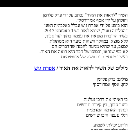
השיר "לראות את האור" נכתב על ידי פרק פלדמן
והולחן על ידי אסף אמדורסקי.
הוא בוצע על ידי אפרת גוש ונכלל באלבומה השני
"הסליחה ואני", שיצא לאור ב-15 באוגוסט 2017.
בשיר הדוברת מוצאת את עצמה בתוך יער סבוך,
ללא מוצא. במהלך השהות ביער היא מסתגלת
למצב, עד שהיא מגיעה להבנה שהדברים הם
לא כפי שנראו, ובסופו של דבר היא רואה את האור-
והשיר מסתיים בתחושה של אופטימיות.
מילים של השיר לראות את האור /
אפרת גוש
מילים: ברק פלדמן
לחן: אסף אמדורסקי
כי ראיתי את דרכי נעלמת
ביער סבוך, בין קירות חורשים
ובתוך האדמה המדממת
רגלי ננעצו, היכו שורשים
ולרגע יכולתי לשמוע