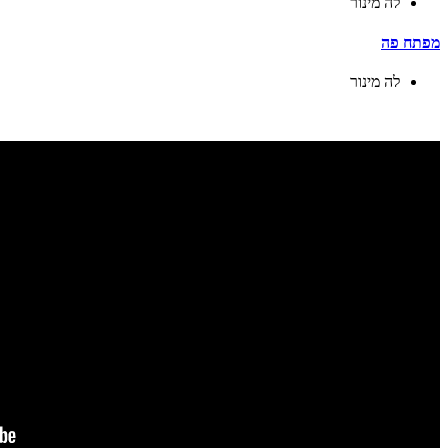
לה מינור
מפתח פה
לה מינור