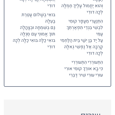
וְהוּא יַחֲמול עָלַיִךְ חֶמְלָּהּ
דודִי
לְכָה דודִי
בּואִי בְשָׁלום עֲטֶרֶת
הִתְנַעֲרִי מֵעָפָר קוּמִי
בַּעְלָהּ
לִבְשִׁי בִּגְדֵי תִפְאַרְתֵּךְ
גַּם בְּשִּׁמְחָה וּבְצָהֳלָה
עַמִּי
תּוךְ אֱמוּנֵי עַם סְגֻלָּה
עַל יַד בֶּן יִשַׁי בֵּית הַלַּחְמִי
בּואִי כַלָּה בּואִי כַלָּה לְכָה
קָרְבָה אֶל נַפְשִׁי גְאלָּהּ
דודִי
לְכָה דודִי
הִתְעורְרִי הִתְעורְרִי
כִּי בָא אורֵךְ קוּמִי אורִי
עוּרִי עוּרִי שִׁיר דַּבֵּרִי