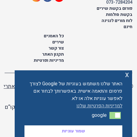
073-7284204
פורום בקשת שירים
בקשת סולמות
לוח מורים לנגינה
חינם
כל האמנים
שירים
צור קשר
תקנון האתר
מדיניות ופרטיות
x
האתר שלנו משתמש בעוגיות של Google לצורך
© כל הזכויות שמורות לתו ישראלי | ליאור מזור -
בניית אתרי
פרסום והתאמה אישית. באפשרותך לבחור אם
וורדפרס
לאפשר עוגיות אלה או לא.
למדיניות הפרטיות שלנו
האתר פועל ברשיון אקו”ם
google
google
האתר מאובטח ע"י קארדקום
שמור עוגיות