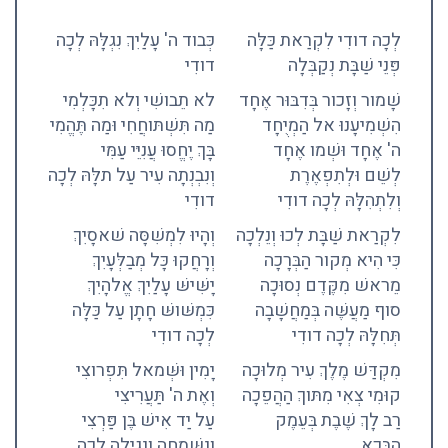
לְכָה דודִי לִקְרַאת כַּלָּה
כְּבוד ה' עָלַיִךְ נִגְלָּהּ לְכָה
פְּנֵי שַׁבָּת נְקַבְּלָה
דודִי
שָׁמור וְזָכור בְּדִבּוּר אֶחָד
לא תֵבושִׁי וְלא תִכָּלְמִי
הִשְׁמִיעָנוּ אל הַמְיֻחָד
מַה תִּשְׁתּוחֲחִי וּמַה תֶּהֱמִי
ה' אֶחָד וּשְׁמו אֶחָד
בָּךְ יֶחֱסוּ עֲנִיֵּי עַמִּי
לְשֵׁם וּלְתִפְאֶרֶת
וְנִבְנְתָה עִיר עַל תלָּהּ לְכָה
וְלִתְהִלָּהּ לְכָה דודִי
דודִי
לִקְרַאת שַׁבָּת לְכוּ וְנֵלְכָה
וְהָיוּ לִמְשִׁסָּה שׁאסָיִךְ
כִּי הִיא מְקור הַבְּרָכָה
וְרָחֲקוּ כָּל מְבַלְּעָיִךְ
מֵראשׁ מִקֶּדֶם נְסוּכָה
יָשִּׁישּׁ עָלַיִךְ אֱלהָיִךְ
סוף מַעֲשֶּׁה בְּמַחֲשָׁבָה
כִּמְשּׁושּׁ חָתָן עַל כַּלָּה
תְּחִלָּהּ לְכָה דודִי
לְכָה דודִי
מִקְדַּשׁ מֶלֶךְ עִיר מְלוּכָה
יָמִין וּשְּׁמאל תִּפְרוצִי
קוּמִי צְאִי מִתּוךְ הַהֲפֵכָה
וְאֶת ה' תַּעֲרִיצִי
רַב לָךְ שֶׁבֶת בְּעֵמֶק
עַל יַד אִישׁ בֶּן פַּרְצִי
הַבָּכָא
וְנִשְּׁמְחָה וְנָגִילָה לְכָה